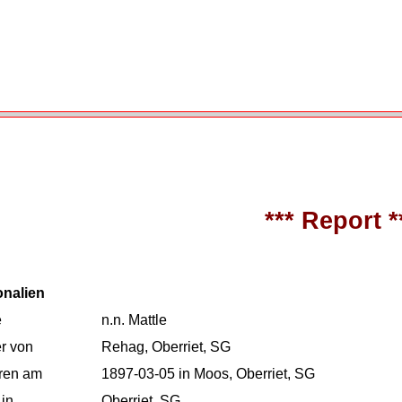
*** Report *
onalien
e
n.n. Mattle
r von
Rehag, Oberriet, SG
ren am
1897-03-05 in Moos, Oberriet, SG
 in
Oberriet, SG