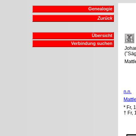
Genealogie
Zurück
Übersicht
Verbindung suchen
Joha
("Sä
Mattl
n.n.
Mattl
* Fr,
† Fr,