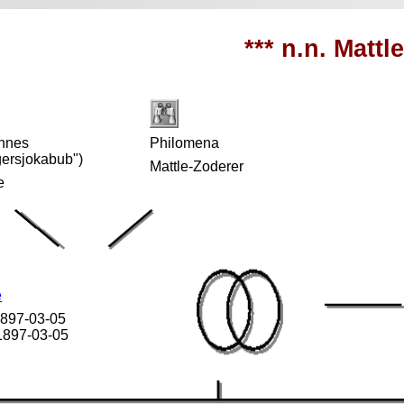
*** n.n. Mattle
nnes
Philomena
gersjokabub")
Mattle-Zoderer
e
e
 1897-03-05
 1897-03-05