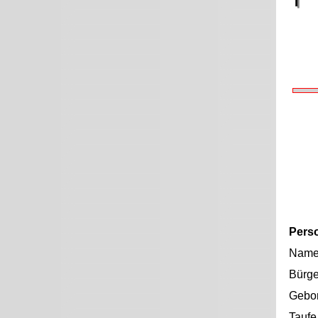
Pers
Nam
Bürge
Gebo
Taufe