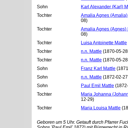
Sohn
Karl Alexander (Karl) M
Tochter
Amalia Agnes (Amalia)
08)
Tochter
Amalia Agnes (Agnes) 
08)
Tochter
Luisa Antoinette Mattle
Tochter
n.n. Mattle
(1870-05-28
Tochter
n.n. Mattle
(1870-05-28
Sohn
Franz Karl Mattle
(1871
Sohn
n.n. Mattle
(1872-02-27
Sohn
Paul Emil Mattle
(1872-
Tochter
Maria Johanna (Johann
12-29)
Tochter
Maria Louisa Mattle
(18
Geboren um 5 Uhr. Getauft durch Pfarrer Fu
Sohns 'Paul Emil' 1872) mit Bürgerrecht in R