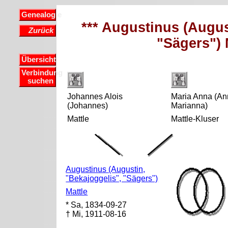
Genealogie
*** Augustinus (Augus
Zurück
"Sägers") M
Übersicht
Verbindung
suchen
Johannes Alois
Maria Anna (An
(Johannes)
Marianna)
Mattle
Mattle-Kluser
Augustinus (Augustin,
"Bekajoggelis", "Sägers")
Mattle
* Sa, 1834-09-27
† Mi, 1911-08-16