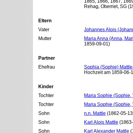
1865, 1866, 1867, 1869
Rehag, Oberriet, SG (1
Eltern
Vater
Johannes Alois (Johan
Mutter
Maria Anna (Anna, Mari
1859-09-01)
Partner
Ehefrau
Sophia (Sophie) Mattle
Hochzeit am 1859-06-14
Kinder
Tochter
Maria Sophie (Sophie, 
Tochter
Maria Sophie (Sophie, 
Sohn
n.n. Mattle
(1862-05-13
Sohn
Karl Alois Mattle
(1863-
Sohn
Karl Alexander Mattle
(