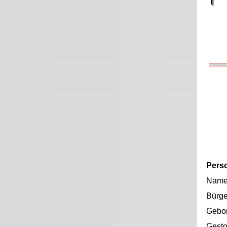
Pers
Nam
Bürge
Gebo
Gest