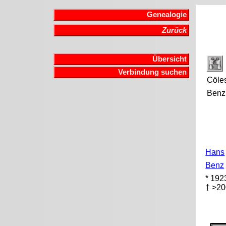
Genealogie
Zurück
Übersicht
Verbindung suchen
Cöles
Benz
Hans
Benz
* 192
† >2