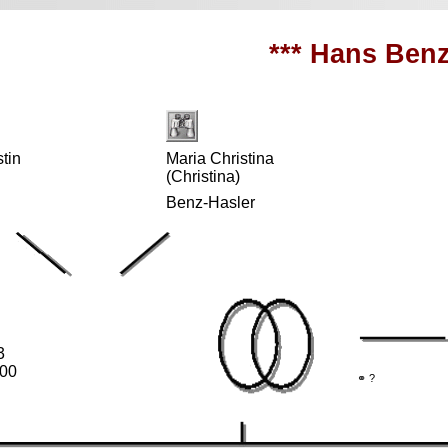
*** Hans Benz
tin
Maria Christina
(Christina)
Benz-Hasler
3
000
⚭ ?