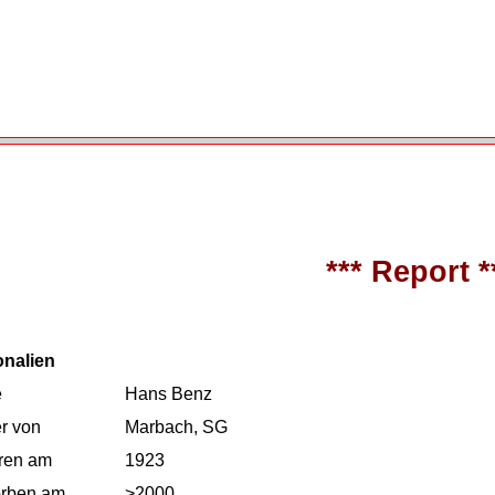
*** Report *
onalien
e
Hans Benz
r von
Marbach, SG
ren am
1923
orben am
>2000