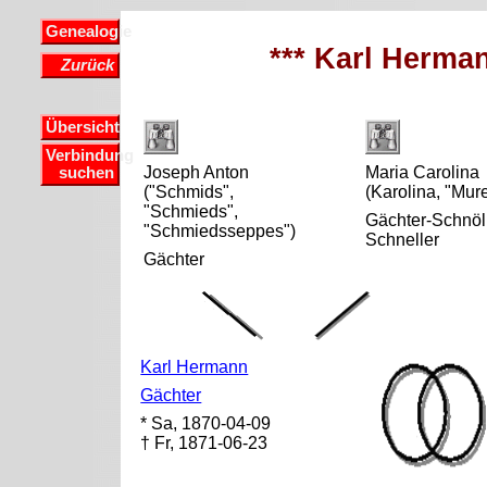
Genealogie
*** Karl Herman
Zurück
Übersicht
Verbindung
Joseph Anton
Maria Carolina
suchen
("Schmids",
(Karolina, "Mure
"Schmieds",
Gächter-Schnöll
"Schmiedsseppes")
Schneller
Gächter
Karl Hermann
Gächter
* Sa, 1870-04-09
† Fr, 1871-06-23