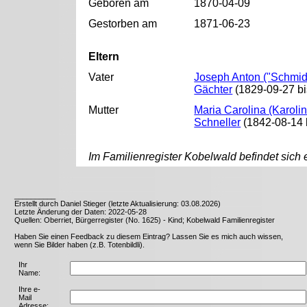
Geboren am
1870-04-09
Gestorben am
1871-06-23
Eltern
Vater
Joseph Anton ("Schmid
Gächter
(1829-09-27 bi
Mutter
Maria Carolina (Karolin
Schneller
(1842-08-14 
Im Familienregister Kobelwald befindet sich
__________
Erstellt durch Daniel Stieger (letzte Aktualisierung: 03.08.2026)
Letzte Änderung der Daten: 2022-05-28
Quellen: Oberriet, Bürgerregister (No. 1625) - Kind; Kobelwald Familienregister
Haben Sie einen Feedback zu diesem Eintrag? Lassen Sie es mich auch wissen,
wenn Sie Bilder haben (z.B. Totenbildli).
Ihr
Name:
Ihre e-
Mail
Adresse: