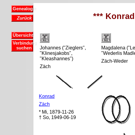
Genealogie
*** Konrad
Zurück
Übersicht
Verbindung
Johannes ("Zieglers",
Magdalena ("Le
suchen
"Klinesjakobs",
"Wederlis Madl
"Kleashannes")
Zäch-Weder
Zäch
Konrad
Zäch
* Mi, 1879-11-26
† So, 1949-06-19