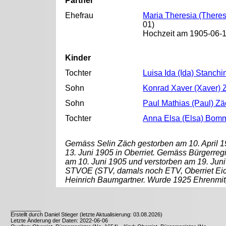
Partner
Ehefrau
Maria Theresia (There
01)
Hochzeit am 1905-06-10
Kinder
Tochter
Luisa Ida (Ida) Stanch
Sohn
Konrad Xaver (Xaver) 
Sohn
Paul Mathias (Paul) Z
Tochter
Anna Elsa (Elsa) Bom
Gemäss Selin Zäch gestorben am 10. April 
13. Juni 1905 in Oberriet. Gemäss Bürgerregi
am 10. Juni 1905 und verstorben am 19. Juni
STVOE (STV, damals noch ETV, Oberriet Ei
Heinrich Baumgartner. Wurde 1925 Ehrenmit
__________
Erstellt durch Daniel Stieger (letzte Aktualisierung: 03.08.2026)
Letzte Änderung der Daten: 2022-06-06