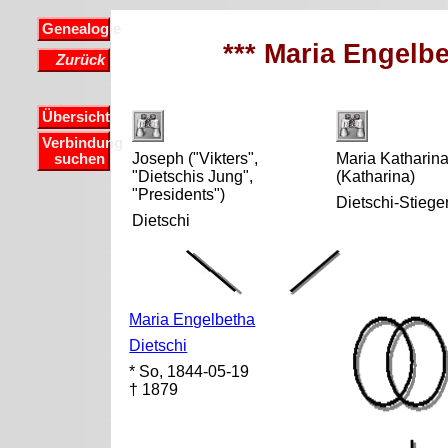
Genealogie
*** Maria Engelbe
Zurück
Übersicht
Verbindung
Joseph ("Vikters",
Maria Katharin
suchen
"Dietschis Jung",
(Katharina)
"Presidents")
Dietschi-Stiege
Dietschi
Maria Engelbetha
Dietschi
* So, 1844-05-19
† 1879