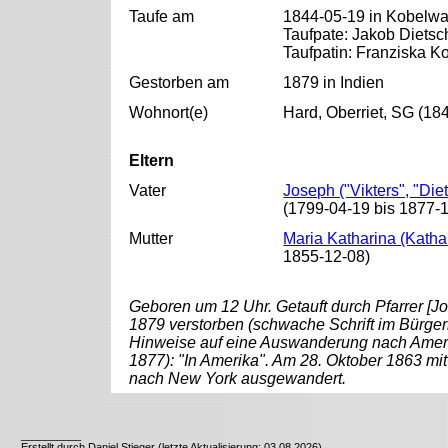
Taufe am
1844-05-19 in Kobelwal
Taufpate: Jakob Dietsc
Taufpatin: Franziska Ko
Gestorben am
1879 in Indien
Wohnort(e)
Hard, Oberriet, SG (184
Eltern
Vater
Joseph ("Vikters", "Die
(1799-04-19 bis 1877-
Mutter
Maria Katharina (Kathar
1855-12-08)
Geboren um 12 Uhr. Getauft durch Pfarrer [
1879 verstorben (schwache Schrift im Bürgerre
Hinweise auf eine Auswanderung nach Amerika
1877): "In Amerika". Am 28. Oktober 1863 mi
nach New York ausgewandert.
__________
Erstellt durch Daniel Stieger (letzte Aktualisierung: 03.08.2026)