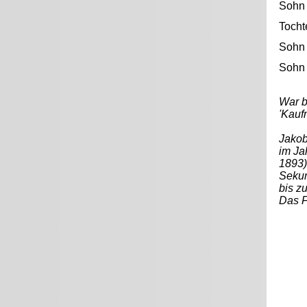
Sohn
Tocht
Sohn
Sohn
War b
'Kauf
Jakob
im Ja
1893)
Sekun
bis z
Das F