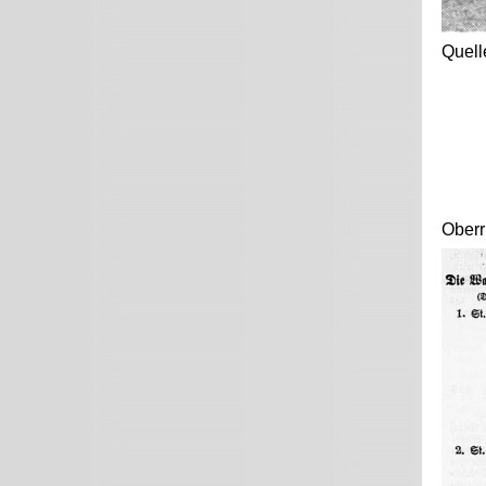
Quell
Oberr