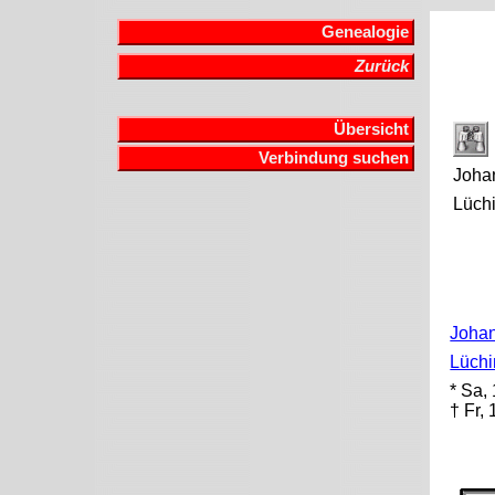
Genealogie
Zurück
Übersicht
Verbindung suchen
Joha
Lüch
Johan
Lüchi
* Sa,
† Fr,