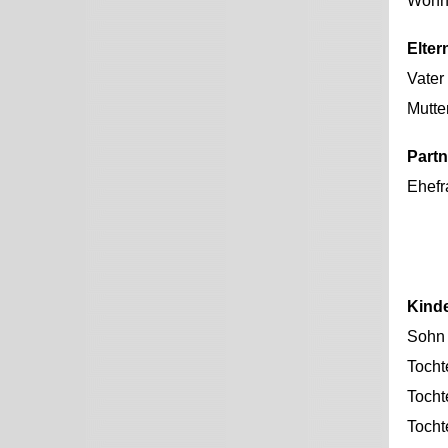
Wohno
Elter
Vater
Mutte
Partn
Ehefr
Kind
Sohn
Tocht
Tocht
Tocht