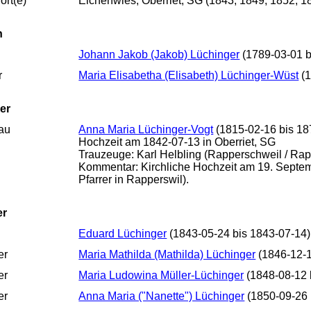
rt(e)
Eichenwies, Oberriet, SG (1843, 1849, 1852, 1
n
Johann Jakob (Jakob) Lüchinger
(1789-03-01 b
r
Maria Elisabetha (Elisabeth) Lüchinger-Wüst
(1
er
au
Anna Maria Lüchinger-Vogt
(1815-02-16 bis 18
Hochzeit am 1842-07-13 in Oberriet, SG
Trauzeuge: Karl Helbling (Rapperschweil / Rap
Kommentar: Kirchliche Hochzeit am 19. Septemb
Pfarrer in Rapperswil).
er
Eduard Lüchinger
(1843-05-24 bis 1843-07-14)
er
Maria Mathilda (Mathilda) Lüchinger
(1846-12-1
er
Maria Ludowina Müller-Lüchinger
(1848-08-12 
er
Anna Maria ("Nanette") Lüchinger
(1850-09-26 