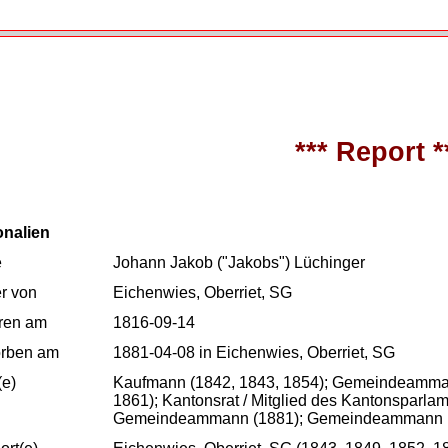
*** Report *
onalien
e
Johann Jakob ("Jakobs") Lüchinger
r von
Eichenwies, Oberriet, SG
ren am
1816-09-14
orben am
1881-04-08 in Eichenwies, Oberriet, SG
(e)
Kaufmann (1842, 1843, 1854); Gemeindeamman
1861); Kantonsrat / Mitglied des Kantonsparlam
Gemeindeammann (1881); Gemeindeammann (1