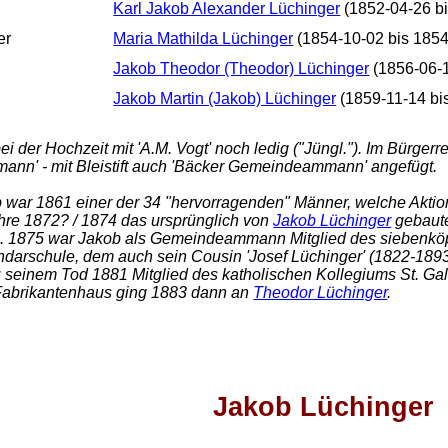
Karl Jakob Alexander Lüchinger
(1852-04-26 bi
er
Maria Mathilda Lüchinger
(1854-10-02 bis 1854
Jakob Theodor (Theodor) Lüchinger
(1856-06-1
Jakob Martin (Jakob) Lüchinger
(1859-11-14 bi
ei der Hochzeit mit 'A.M. Vogt' noch ledig ("Jüngl."). Im Bürger
mann' - mit Bleistift auch 'Bäcker Gemeindeammann' angefügt.
 war 1861 einer der 34 "hervorragenden" Männer, welche Aktion
hre 1872? / 1874 das ursprünglich von
Jakob Lüchinger
gebaute
. 1875 war Jakob als Gemeindeammann Mitglied des siebenköp
darschule, dem auch sein Cousin 'Josef Lüchinger' (1822-1893)
u seinem Tod 1881 Mitglied des katholischen Kollegiums St. Ga
abrikantenhaus ging 1883 dann an
Theodor Lüchinger
.
Jakob Lüchinger