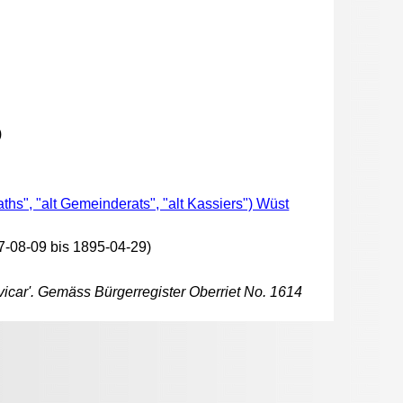
)
ths", "alt Gemeinderats", "alt Kassiers") Wüst
-08-09 bis 1895-04-29)
vicar'. Gemäss Bürgerregister Oberriet No. 1614