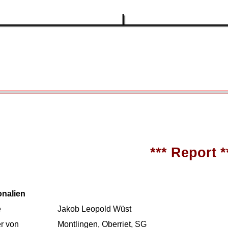
*** Report *
onalien
e
Jakob Leopold Wüst
r von
Montlingen, Oberriet, SG