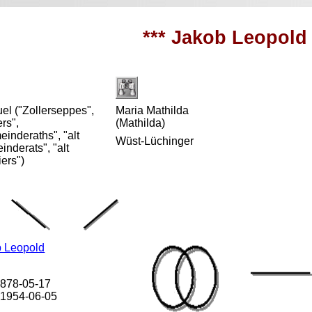
*** Jakob Leopold 
l ("Zollerseppes",
Maria Mathilda
ers",
(Mathilda)
inderaths", "alt
Wüst-Lüchinger
nderats", "alt
ers")
 Leopold
 1878-05-17
 1954-06-05