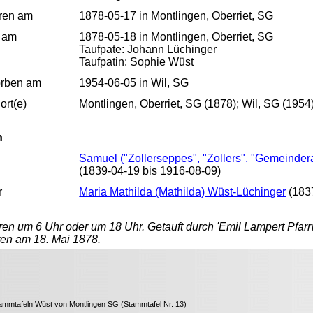
ren am
1878-05-17 in Montlingen, Oberriet, SG
 am
1878-05-18 in Montlingen, Oberriet, SG
Taufpate: Johann Lüchinger
Taufpatin: Sophie Wüst
orben am
1954-06-05 in Wil, SG
rt(e)
Montlingen, Oberriet, SG (1878); Wil, SG (1954
n
Samuel ("Zollerseppes", "Zollers", "Gemeindera
(1839-04-19 bis 1916-08-09)
r
Maria Mathilda (Mathilda) Wüst-Lüchinger
(1837
en um 6 Uhr oder um 18 Uhr. Getauft durch 'Emil Lampert Pfarr
en am 18. Mai 1878.
Stammtafeln Wüst von Montlingen SG (Stammtafel Nr. 13)