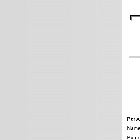
Pers
Nam
Bürge