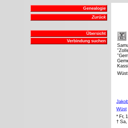
Genealogie
Zurück
Übersicht
Verbindung suchen
Samue
"Zoll
"Geme
Gemei
Kassi
Wüst
Jakob
Wüst
* Fr,
† Sa,