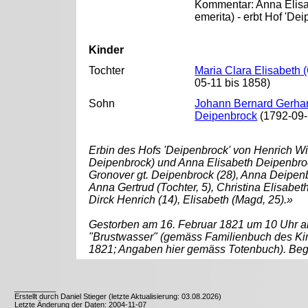
Kommentar: Anna Elisa
emerita) - erbt Hof 'De
Kinder
Tochter
Maria Clara Elisabeth
05-11 bis 1858)
Sohn
Johann Bernard Gerhar
Deipenbrock
(1792-09-
Erbin des Hofs 'Deipenbrock' von Henrich W
Deipenbrock) und Anna Elisabeth Deipenbro
Gronover gt. Deipenbrock (28), Anna Deipenbr
Anna Gertrud (Tochter, 5), Christina Elisabet
Dirck Henrich (14), Elisabeth (Magd, 25).»
Gestorben am 16. Februar 1821 um 10 Uhr al
"Brustwasser" (gemäss Familienbuch des Kir
1821; Angaben hier gemäss Totenbuch). Beg
__________
Erstellt durch Daniel Stieger (letzte Aktualisierung: 03.08.2026)
Letzte Änderung der Daten: 2004-11-07