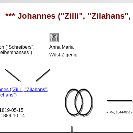
*** Johannes ("Zilli", "Zilahans"
h ("Schreibers",
Anna Maria
reibershanses")
Wüst-Zigerlig
es ("Zilli", "Zilahans",
lehans")
 1819-05-15
⚭ Mo, 1844-02-19
 1889-10-14