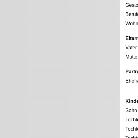
Gest
Beruf
Wohno
Elter
Vater
Mutte
Partn
Ehefr
Kind
Sohn
Tocht
Tocht