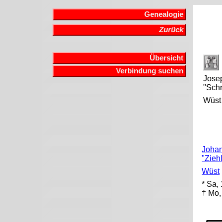
Genealogie
Zurück
Übersicht
Verbindung suchen
Josep
"Sch
Wüst
Johann
"Zieh
Wüst
* Sa,
† Mo,