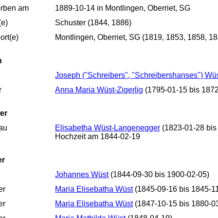
orben am
1889-10-14 in Montlingen, Oberriet, SG
(e)
Schuster (1844, 1886)
rt(e)
Montlingen, Oberriet, SG (1819, 1853, 1858, 1
n
Joseph ("Schreibers", "Schreibershanses") Wü
r
Anna Maria Wüst-Zigerlig
(1795-01-15 bis 1872
er
au
Elisabetha Wüst-Langenegger
(1823-01-28 bis
Hochzeit am 1844-02-19
er
Johannes Wüst
(1844-09-30 bis 1900-02-05)
er
Maria Elisebatha Wüst
(1845-09-16 bis 1845-1
er
Maria Elisebatha Wüst
(1847-10-15 bis 1880-0