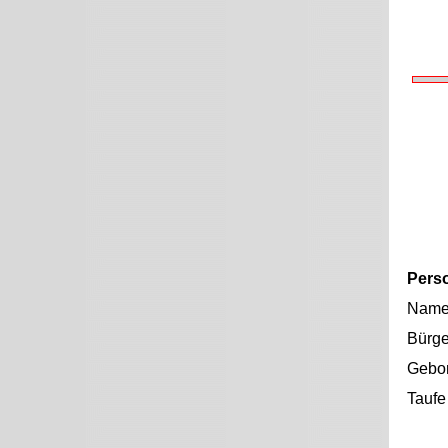
Pers
Nam
Bürge
Gebo
Taufe