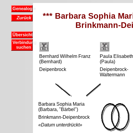
Genealogie
*** Barbara Sophia Mari
Zurück
Brinkmann-Dei
Übersicht
Verbindung
suchen
Bernhard Wilhelm Franz
Paula Elisabet
(Bernhard)
(Paula)
Deipenbrock
Deipenbrock-
Waltermann
Barbara Sophia Maria
(Barbara, "Bärbel")
Brinkmann-Deipenbrock
«Datum unterdrückt»