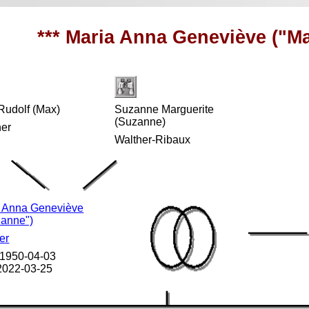
*** Maria Anna Geneviève ("Ma
Rudolf (Max)
Suzanne Marguerite
(Suzanne)
her
Walther-Ribaux
 Anna Geneviève
ianne")
er
 1950-04-03
 2022-03-25