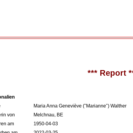
*** Report *
onalien
e
Maria Anna Geneviève ("Marianne") Walther
rin von
Melchnau, BE
ren am
1950-04-03
orben am
2022-03-25