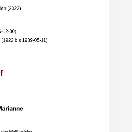
len (2022)
6-12-30)
x
(1922 bis 1989-05-11)
f