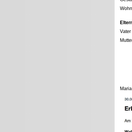
Wohno
Elter
Vater
Mutte
Maria