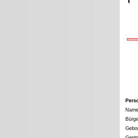
Pers
Nam
Bürge
Gebo
Gest