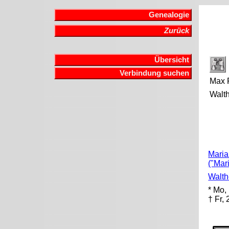
Genealogie
Zurück
Übersicht
Verbindung suchen
Max 
Walt
Maria
("Mar
Walth
* Mo,
† Fr,