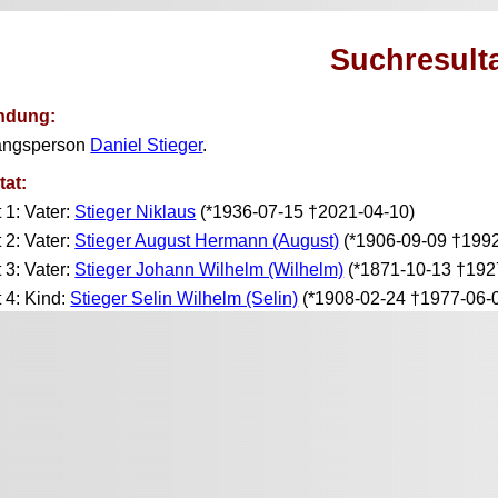
Suchresult
ndung:
angsperson
Daniel Stieger
.
tat:
t 1: Vater:
Stieger Niklaus
(*1936-07-15 †2021-04-10)
t 2: Vater:
Stieger August Hermann (August)
(*1906-09-09 †1992
t 3: Vater:
Stieger Johann Wilhelm (Wilhelm)
(*1871-10-13 †192
t 4: Kind:
Stieger Selin Wilhelm (Selin)
(*1908-02-24 †1977-06-