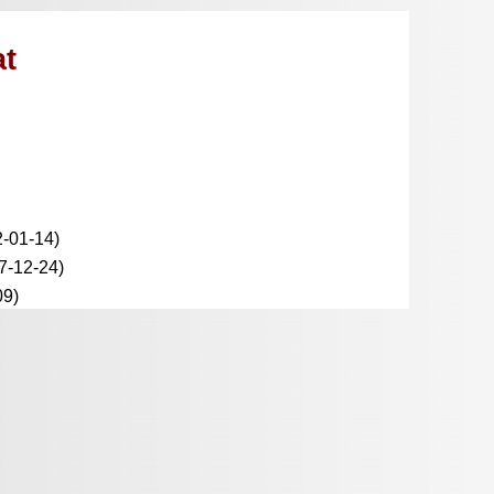
at
-01-14)
7-12-24)
09)