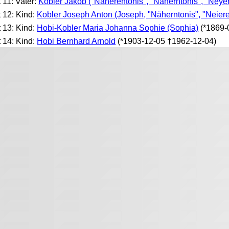
t 11: Vater:
Kobler Jakob ("Näherentonis", "Näherntonis", "Neÿer
t 12: Kind:
Kobler Joseph Anton (Joseph, "Näherntonis", "Neiere
t 13: Kind:
Hobi-Kobler Maria Johanna Sophie (Sophia)
(*1869-
t 14: Kind:
Hobi Bernhard Arnold
(*1903-12-05 †1962-12-04)