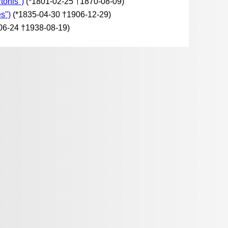
tonis")
(*1801-02-25 †1870-08-09)
s")
(*1835-04-30 †1906-12-29)
06-24 †1938-08-19)