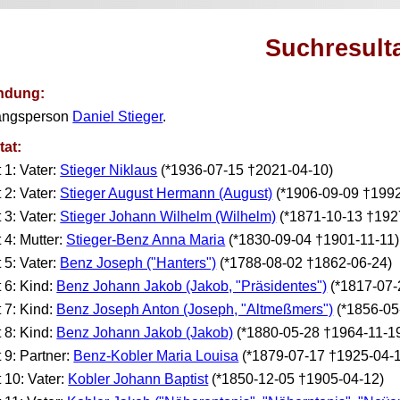
Suchresult
ndung:
angsperson
Daniel Stieger
.
tat:
t 1: Vater:
Stieger Niklaus
(*1936-07-15 †2021-04-10)
t 2: Vater:
Stieger August Hermann (August)
(*1906-09-09 †1992
t 3: Vater:
Stieger Johann Wilhelm (Wilhelm)
(*1871-10-13 †192
t 4: Mutter:
Stieger-Benz Anna Maria
(*1830-09-04 †1901-11-11)
t 5: Vater:
Benz Joseph ("Hanters")
(*1788-08-02 †1862-06-24)
t 6: Kind:
Benz Johann Jakob (Jakob, "Präsidentes")
(*1817-07-
t 7: Kind:
Benz Joseph Anton (Joseph, "Altmeßmers")
(*1856-05
t 8: Kind:
Benz Johann Jakob (Jakob)
(*1880-05-28 †1964-11-1
t 9: Partner:
Benz-Kobler Maria Louisa
(*1879-07-17 †1925-04-
t 10: Vater:
Kobler Johann Baptist
(*1850-12-05 †1905-04-12)