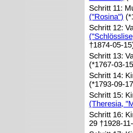
Schritt 11: M
("Rosina")
(*
Schritt 12: V
("Schlösslise
†1874-05-15
Schritt 13: V
(*1767-03-15
Schritt 14: K
(*1793-09-1
Schritt 15: K
(Theresia, "
Schritt 16: K
29 †1928-11