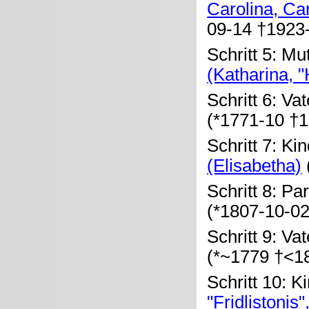
Carolina, Ca
09-14 †1923
Schritt 5: Mu
(Katharina, 
Schritt 6: Va
(*1771-10 †
Schritt 7: Ki
(Elisabetha)
Schritt 8: Pa
(*1807-10-0
Schritt 9: Va
(*~1779 †<1
Schritt 10: K
"Fridlistonis"