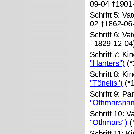
09-04 †1901-
Schritt 5: Va
02 †1862-06
Schritt 6: Va
†1829-12-04
Schritt 7: Ki
"Hanters")
(*
Schritt 8: Ki
"Tönelis")
(*
Schritt 9: Pa
"Othmarshan
Schritt 10: V
"Othmars")
(
Schritt 11: K