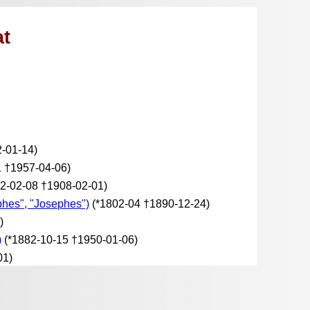
at
-01-14)
1 †1957-04-06)
2-02-08 †1908-02-01)
phes", "Josephes")
(*1802-04 †1890-12-24)
)
)
(*1882-10-15 †1950-01-06)
01)