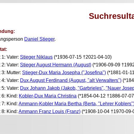
Suchresult
ndung:
angsperson
Daniel Stieger
.
tat:
t 1: Vater:
Stieger Niklaus
(*1936-07-15 †2021-04-10)
t 2: Vater:
Stieger August Hermann (August)
(*1906-09-09 †1992
t 3: Mutter:
Stieger-Dux Maria Josepha ("Josefina")
(*1881-01-1
t 4: Vater:
Dux August Ferdinand (August, "alt Verwalters")
(*184
t 5: Vater:
Dux Johann Jakob (Jakob, "Garbrieles", "Nauer Jose
t 6: Kind:
Kobler-Dux Maria Christina
(*1854-04-12 †1886-07-07
t 7: Kind:
Ammann-Kobler Maria Bertha (Berta, "Lehrer Koblers"
t 8: Kind:
Ammann Franz Louis (Franz)
(*1908-10-04 †1970-09-